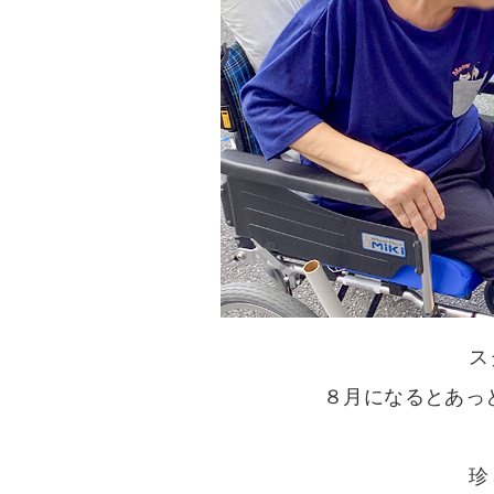
ス
８月になるとあっと
珍