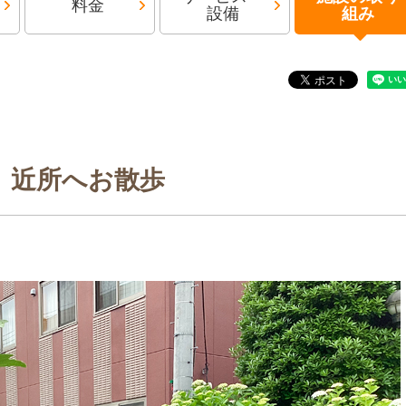
料金
設備
組み
近所へお散歩