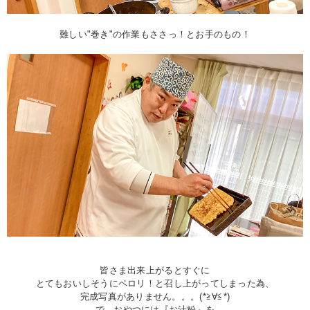
難しい"巻き"の作業もささっ！とお手のもの！
皆さま出来上がるとすぐに
とてもおいしそうにペロリ！と召し上がってしまった為、
完成写真がありません。。。(*≧∀≦*)
で、おやつには『お汁粉』を