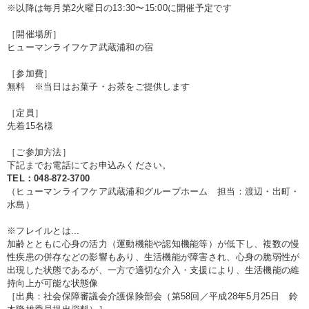
※以降は毎月第2火曜日の13:30〜15:00に開催予定です
［開催場所］
ヒューマンライフケア武蔵浦和の宿
［参加費］
無料 ※当日はお菓子・お茶をご提供します
［定員］
先着15名様
［ご参加方法］
下記までお電話にてお申込みください。
TEL：048-872-3700
（ヒューマンライフケア武蔵浦和グループホーム 担当：渡辺・出町・
水島）
※フレイルとは...
加齢とともに心身の活力（運動機能や認知機能等）が低下し、複数の慢
性疾患の併存などの影響もあり、生活機能が障害され、心身の脆弱性が
出現した状態であるが、一方で適切な介入・支援により、生活機能の維
持向上が可能な状態像
［出典：社会保障審議会介護保険部会（第58回／平成28年5月25日 鈴