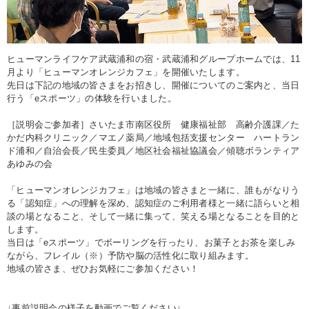
ヒューマンライフケア武蔵浦和の宿・武蔵浦和グループホームでは、11
月より「ヒューマンオレンジカフェ」を開催いたします。
先日は下記の地域の皆さまをお招きし、開催についてのご案内と、当日
行う「eスポーツ」の体験を行いました。
［説明会ご参加者］さいたま市南区役所 健康福祉部 高齢介護課／た
かだ内科クリニック／マエノ薬局／地域包括支援センター ハートラン
ド浦和／自治会長／民生委員／地区社会福祉協議会／傾聴ボランティア
あゆみの会
「ヒューマンオレンジカフェ」は地域の皆さまと一緒に、誰もがなりう
る「認知症」への理解を深め、認知症のご利用者様と一緒に語らいと相
談の場となること、そして一緒に集って、笑える場となることを目的と
します。
当日は「eスポーツ」でボーリングを行ったり、お菓子とお茶を楽しみ
ながら、フレイル（※）予防や脳の活性化に取り組みます。
地域の皆さま、ぜひお気軽にご参加ください！
↓事前説明会の様子を動画でご覧ください↓