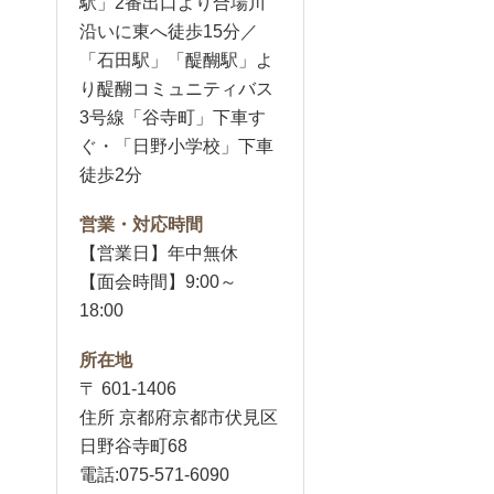
駅」2番出口より合場川
沿いに東へ徒歩15分／
「石田駅」「醍醐駅」よ
り醍醐コミュニティバス
3号線「谷寺町」下車す
ぐ・「日野小学校」下車
徒歩2分
営業・対応時間
【営業日】年中無休
【面会時間】9:00～
18:00
所在地
〒 601-1406
住所 京都府京都市伏見区
日野谷寺町68
電話:075-571-6090