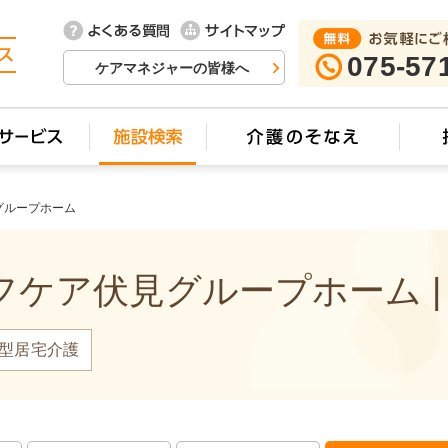
sh(arguments)},i[r].l=1*new Date();a=s.createElement(o), m=s.getElementsByTagName(o)[0];a.async=1;a.
create', 'UA-74448429-9', 'auto', {'name': 'newTracker'}); ga('newTracker.send', 'pageview');
075-57
ケアマネジャーの皆様へ
グループホーム
ケア伏見グループホーム |
型居宅介護