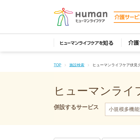
(function(i,s,o,g,r,a,m){i['GoogleAnalyticsObject']=r;i[r]=i[r]||function(){ (i[r].q=i[r].q||[]).pu
analytics.com/analytics.js','ga'); ga('create', 'UA-74448429-1', 'auto'); ga('send', 'pageview'); ga('
TOP
施設検索
ヒューマンライフケア伏見
ヒューマンライフ
併設するサービス
小規模多機能