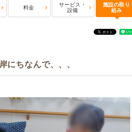
サービス・
施設の取り
料金
設備
組み
岸にちなんで、、、