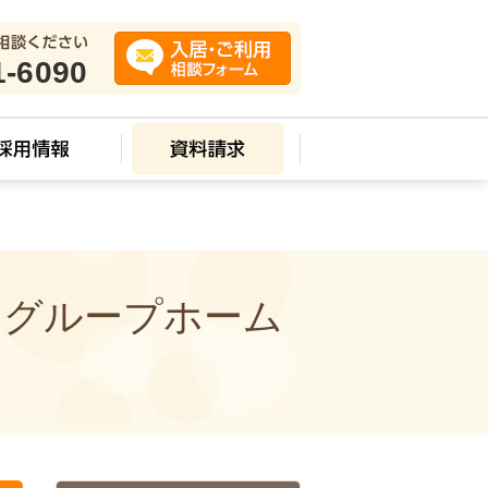
src=g;m.parentNode.insertBefore(a,m) })(window,document,'script','//www.google-
1-6090
 グループホーム