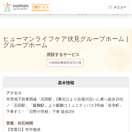
(function(i,s,o,g,r,a,m){i['GoogleAnalyticsObject']=r;i[r]=i[r]||function(){ (i[r].q=i[r].q||
[]).push(arguments)},i[r].l=1*new Date();a=s.createElement(o), m=s.getElementsByTagName(o)
メニュー
[0];a.async=1;a.src=g;m.parentNode.insertBefore(a,m) })(window,document,'script','//www.google-
analytics.com/analytics.js','ga'); ga('create', 'UA-74448429-1', 'auto'); ga('send', 'pageview');
ga('create', 'UA-74448429-9', 'auto', {'name': 'newTracker'}); ga('newTracker.send', 'pageview');
ヒューマンライフケア伏見グループホーム |
グループホーム
併設するサービス
小規模多機能型居宅介護
基本情報
アクセス
市営地下鉄東西線「石田駅」2番出口より合場川沿いに東へ徒歩15分
／「石田駅」「醍醐駅」より醍醐コミュニティバス3号線「谷寺町」
下車すぐ・「日野小学校」下車 徒歩2分
営業・対応時間
【営業日】年中無休