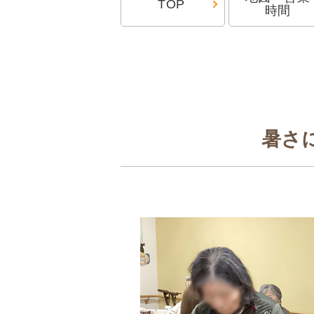
TOP
時間
暑さ