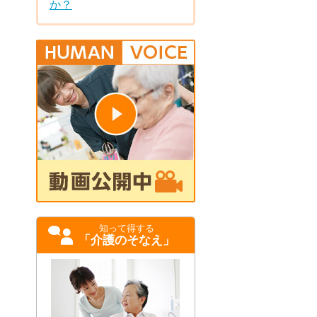
か？
知って得する
「介護のそなえ」