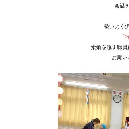
会話
勢いよく
「
素麺を流す職員
お願い