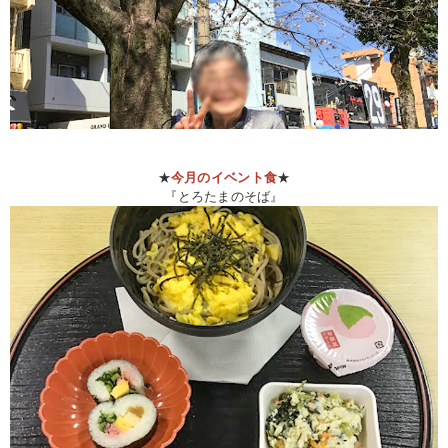
★
今月のイベント食
★
『とろたまのそば』