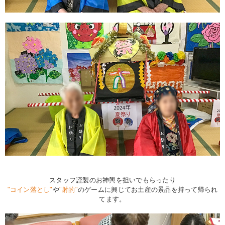
スタッフ謹製のお神輿を担いでもらったり
"コイン落とし"
や
"射的"
のゲームに興じてお土産の景品を持って帰られ
てます。