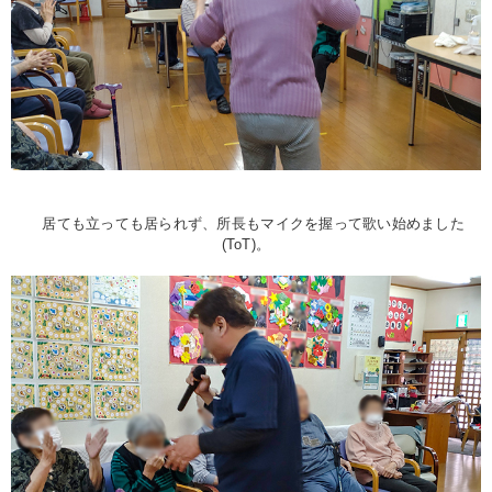
居ても立っても居られず、所長もマイクを握って歌い始めました
(ToT)。