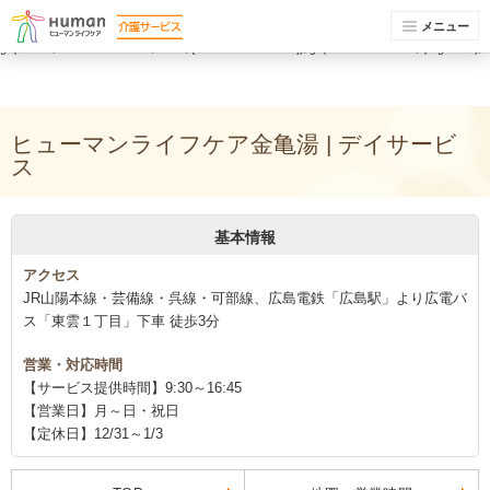
(function(i,s,o,g,r,a,m){i['GoogleAnalyticsObject']=r;i[r]=i[r]||function(){ (i[r].q=i[r].q||
[]).push(arguments)},i[r].l=1*new Date();a=s.createElement(o), m=s.getElementsByTagName(o)
メニュー
[0];a.async=1;a.src=g;m.parentNode.insertBefore(a,m) })(window,document,'script','//www.google-
analytics.com/analytics.js','ga'); ga('create', 'UA-74448429-1', 'auto'); ga('send', 'pageview');
ga('create', 'UA-74448429-13', 'auto', {'name': 'newTracker'}); ga('newTracker.send', 'pageview');
ヒューマンライフケア金亀湯 | デイサービ
ス
基本情報
アクセス
JR山陽本線・芸備線・呉線・可部線、広島電鉄「広島駅」より広電バ
ス「東雲１丁目」下車 徒歩3分
営業・対応時間
【サービス提供時間】9:30～16:45
【営業日】月～日・祝日
【定休日】12/31～1/3