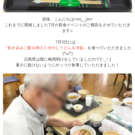
皆様、こんにちは<m(__)m>
これまでに開催しました7月の昼食イベントのご報告をさせていただき
ます♫
7月3日には...
『炊き込みご飯＆卵入り冷やしうどん＆冷奴』
を食べていただきました
(*'ω'*)
広島県は既に梅雨明けをしていましたので(~_~;)
暑さに負けないようにがっつり食事していただきました！