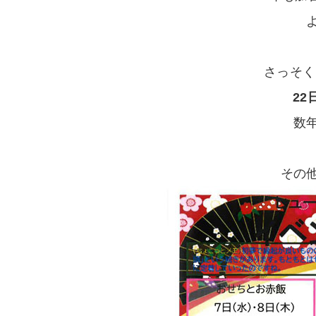
さっそく
22
数
その