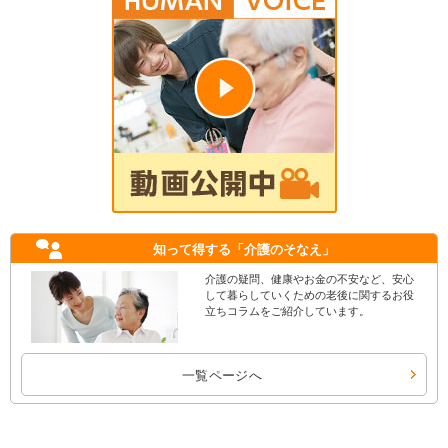
知って得する
「介護のそなえ」
介護の疑問、健康やお金の不安など、安心
して暮らしていくための老後に関するお役
立ちコラムをご紹介しています。
一覧ページへ