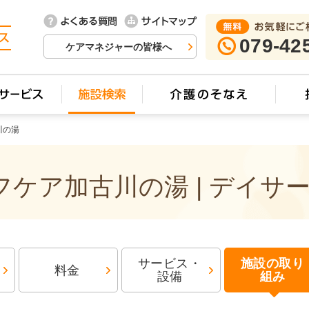
079-42
ケアマネジャーの皆様へ
川の湯
ケア加古川の湯 | デイサ
サービス・
施設の取り
料金
設備
組み