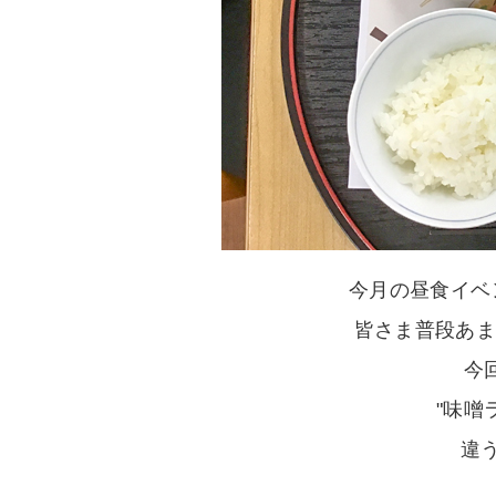
今月の昼食イベ
皆さま普段あま
今
"味噌
違