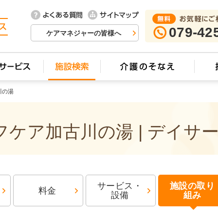
079-42
ケアマネジャーの皆様へ
川の湯
ケア加古川の湯 | デイサ
サービス・
施設の取り
料金
設備
組み