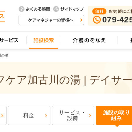
079-42
ケアマネジャーの皆様へ
川の湯
ケア加古川の湯 | デイサ
サービス・
施設の取り
料金
設備
組み