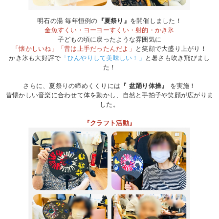
明石の湯 毎年恒例の
『夏祭り』
を開催しました！
金魚すくい・ヨーヨーすくい・射的・かき氷
子どもの頃に戻ったような雰囲気に
「懐かしいね」「昔は上手だったんだよ」
と笑顔で大盛り上がり！
かき氷も大好評で
「ひんやりして美味しい！」
と暑さも吹き飛びまし
た！
さらに、夏祭りの締めくくりには
『 盆踊り体操』
を実施！
昔懐かしい音楽に合わせて体を動かし、自然と手拍子や笑顔が広がりま
した。
『クラフト活動』