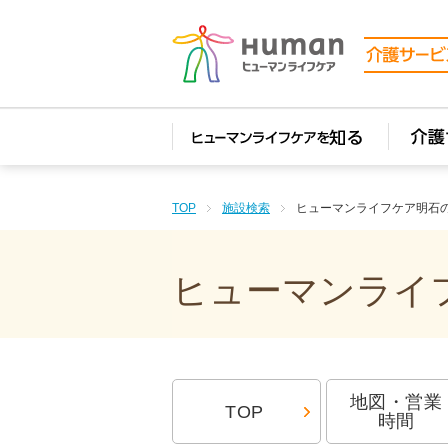
(function(i,s,o,g,r,a,m){i['GoogleAnalyticsObject']=r;i[r]=i[r]||function(){ (i[r].q=i[r].q||[]).pu
analytics.com/analytics.js','ga'); ga('create', 'UA-74448429-1', 'auto'); ga('send', 'pageview'); ga(
TOP
施設検索
ヒューマンライフケア明石
ヒューマンライフ
地図・営業
TOP
時間