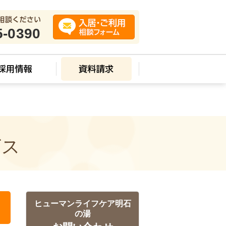
src=g;m.parentNode.insertBefore(a,m) })(window,document,'script','//www.google-
5-0390
ビス
ヒューマンライフケア明石
の湯