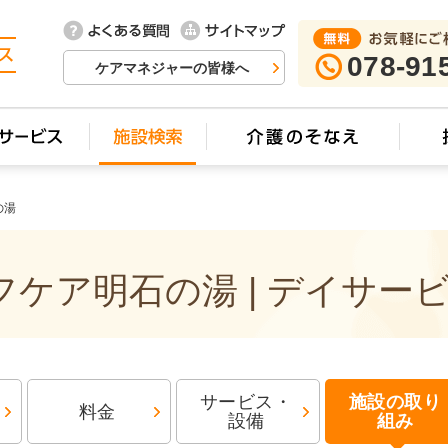
sh(arguments)},i[r].l=1*new Date();a=s.createElement(o), m=s.getElementsByTagName(o)[0];a.async=1;a.
'create', 'UA-74448429-12', 'auto', {'name': 'newTracker'}); ga('newTracker.send', 'pageview');
078-91
ケアマネジャーの皆様へ
の湯
ケア明石の湯 | デイサー
サービス・
施設の取り
料金
設備
組み