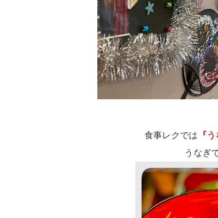
食事レクでは
『う
うなぎ