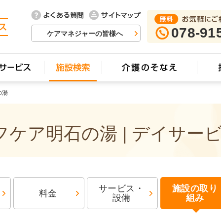
078-91
ケアマネジャーの皆様へ
の湯
ケア明石の湯 | デイサー
サービス・
施設の取り
料金
設備
組み