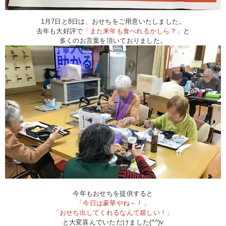
1月7日と8日は、おせちをご用意いたしました。
去年も大好評で
「また来年も食べれるかしら？」
と
多くのお言葉を頂いておりました。
今年もおせちを提供すると
「今日は豪華やね～！」
「おせち出してくれるなんて嬉しい！」
と大変喜んでいただけました(^^)v