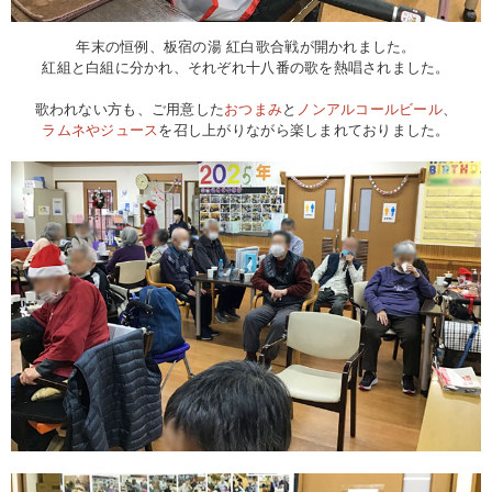
年末の恒例、板宿の湯 紅白歌合戦が開かれました。
紅組と白組に分かれ、それぞれ十八番の歌を熱唱されました。
歌われない方も、ご用意した
おつまみ
と
ノンアルコールビール
、
ラムネ
や
ジュース
を召し上がりながら楽しまれておりました。