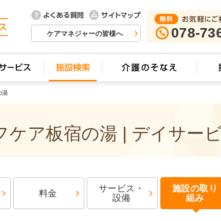
078-73
ケアマネジャーの皆様へ
の湯
ケア板宿の湯 | デイサー
サービス・
施設の取り
料金
設備
組み