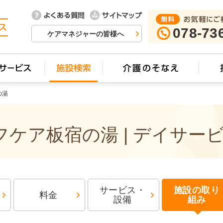
078-73
ケアマネジャーの皆様へ
の湯
ケア板宿の湯 | デイサー
サービス・
施設の取り
料金
設備
組み