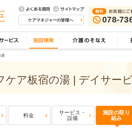
078-73
ケアマネジャーの皆様へ
の湯
ケア板宿の湯 | デイサー
サービス・
施設の取り
料金
設備
組み