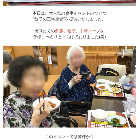
本日は、大人気の食事イベントのひとつ
"餃子の王将定食"を提供いたしました。
出来たての
酢豚
、
餃子
、
中華スープ
を
皆様、ぺろりと平らげておりました(笑)
このイベントでは皆様から