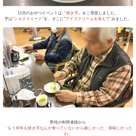
11月のおやつイベントは
『焼き芋』
をご用意しました。
芋は
"シルクスイート"
を、そこに"
アイスクリームを添えて"
みました。
男性の利用者様から
「もう何年も焼き芋なんか食べていないから嬉しかった、美味しかった
わ」