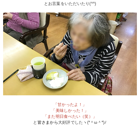
とお言葉をいただいたり(^^)
「甘かったよ！」
「美味しかった！」
「また明日食べたい（笑）」
と
皆さまから
大好評でしたヽ(*＾ω＾*)ﾉ