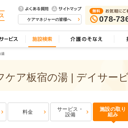
078-73
ケアマネジャーの皆様へ
の湯
ケア板宿の湯 | デイサー
サービス・
施設の取り
料金
設備
組み