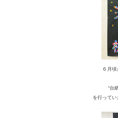
６月頃
"台
を行ってい