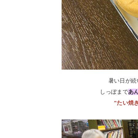
暑い日が続
しっぽまで
あ
"たい焼