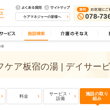
078-73
ケアマネジャーの皆様へ
の湯
ケア板宿の湯 | デイサー
サービス・
施設の取り
料金
設備
組み