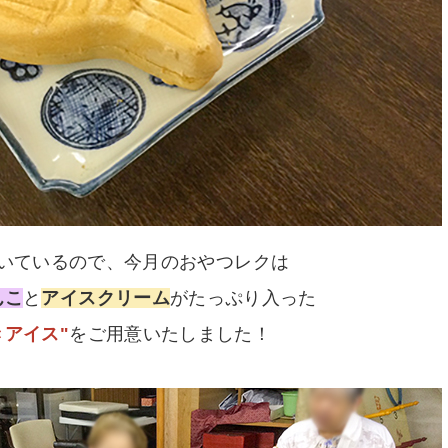
いているので、今月のおやつレクは
んこ
と
アイスクリーム
がたっぷり入った
きアイス"
をご用意いたしました！