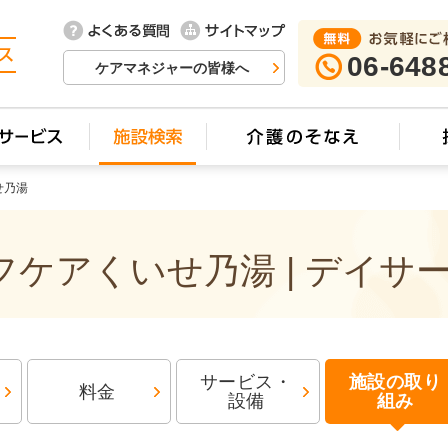
06-648
ケアマネジャーの皆様へ
せ乃湯
ケアくいせ乃湯 | デイサ
サービス・
施設の取り
料金
設備
組み