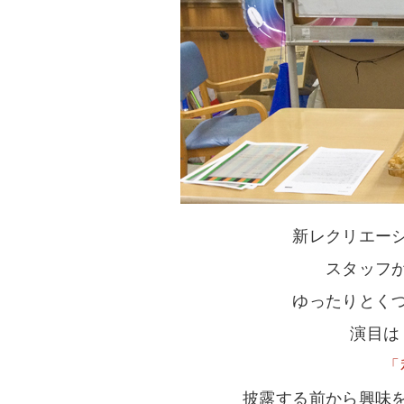
新レクリエー
スタッフ
ゆったりとく
演目は
「
披露する前から興味