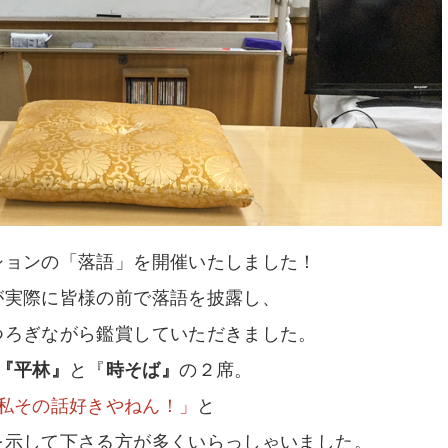
ションの「落語」を開催いたしました！
が実際に皆様の前で落語を披露し、
つろぎながら鑑賞していただきました。
『平林』
と『
時そば』
の２席。
私その話好きやねん！」
と
を示して下さる方が多くいらっしゃいました。