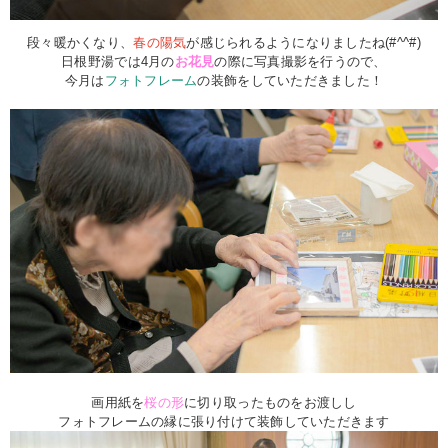
段々暖かくなり、
春の陽気
が感じられるようになりましたね(#^
^#)
日根野湯では4月の
お花見
の際に写真撮影を行うので、
今月は
フォトフレーム
の装飾をしていただきました！
画用紙を
桜の形
に切り取ったものをお渡しし
フォトフレームの縁に張り付けて装飾していただきます