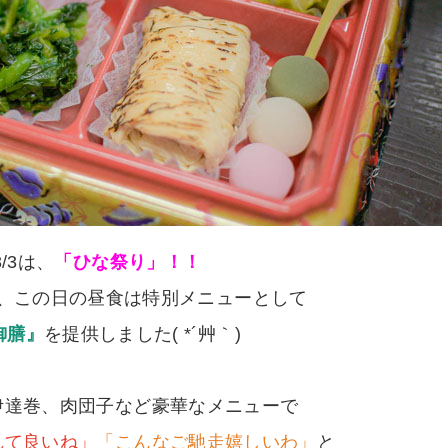
3/3は、
「ひな祭り」！！
、この日の昼食は特別メニューとして
御膳』
を提供しました( *´艸｀)
伊達巻、肉団子など豪華なメニューで
れて良いね」
「こんなご馳走嬉しいわ」
と