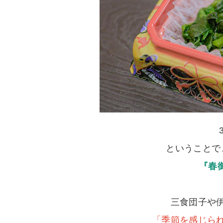
ということで
『春
三食団子や
「季節を感じら