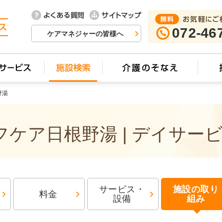
072-46
ケアマネジャーの皆様へ
野湯
ケア日根野湯 | デイサー
サービス・
施設の取り
料金
設備
組み