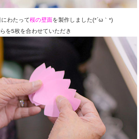
日にわたって
桜の壁面
を製作しました(*´ω｀*)
らを5枚を合わせていただき