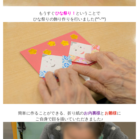
もうすぐ
ひな祭り！
ということで
ひな祭りの飾り作りを行いました(*^-^*)
簡単に作ることができる、折り紙の
お内裏様
と
お雛様
に
ご自身で顔を描いていただきました♪