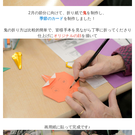
2月の節分に向けて、折り紙で
鬼
を制作し、
季節のカード
を制作しました！
鬼の折り方は比較的簡単で、皆様手本を見ながら丁寧に折ってくださり
仕上げに
オリジナルの顔
を描いて
画用紙に貼って完成です♪