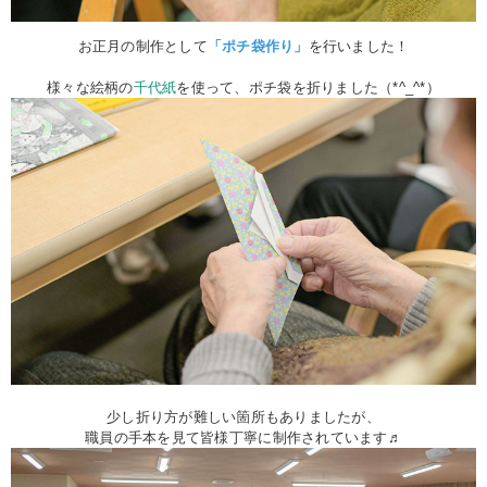
お正月の制作として
「ポチ袋作り」
を行いました！
様々な絵柄の
千代紙
を使って、ポチ袋を折りました（*^_^*）
少し折り方が難しい箇所もありましたが、
職員の手本を見て皆様丁寧に制作されています♬