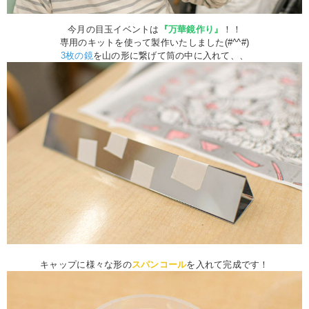
今月の目玉イベントは
『万華鏡作り』
！！
専用のキットを使って製作いたしました(#^^#)
3枚の鏡
を山の形に繋げて筒の中に入れて、、
キャップに様々な形の
スパンコール
を入れて完成です！