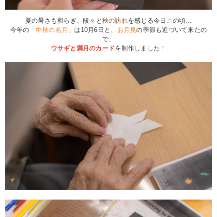
夏の暑さも和らぎ、段々と
秋の訪れ
を感じる今日この頃...
今年の
「中秋の名月」
は10月6日と、
お月見
の季節も近づいて来たの
で、
ウサギと満月のカード
を制作しました！