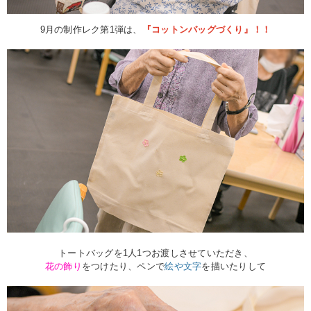
9月の制作レク第1弾は、
『コットンバッグづくり』！！
トートバッグを1人1つお渡しさせていただき、
花の飾り
をつけたり、ペンで
絵や文字
を描いたりして