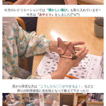
今月のレクリエーションでは『
懐かしい遊び
』
も取り入れています！
今月は
『あやとり』
をしました(*''ω''*)
昔から得意な方は
「こうしたら〇〇ができるよ！」
などと
周りの利用者様に先生役となって教えて下さったり