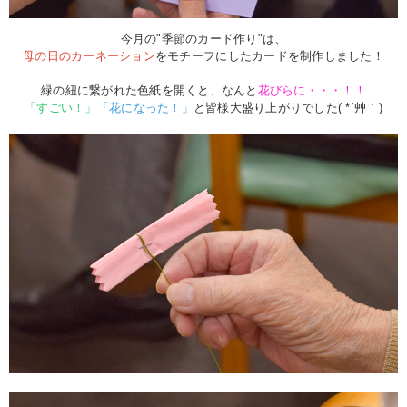
今月の"季節のカード作り"は、
母の日のカーネーション
をモチーフにしたカードを制作しました！
緑の紐に繋がれた色紙を開くと、なんと
花びらに・・・！！
「すごい！」
「花になった！」
と皆様大盛り上がりでした( *´艸｀)