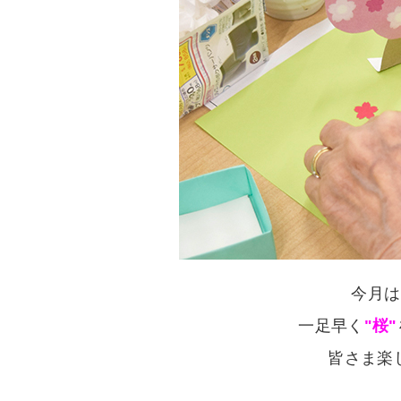
今月は
一足早く
"桜"
皆さま楽し