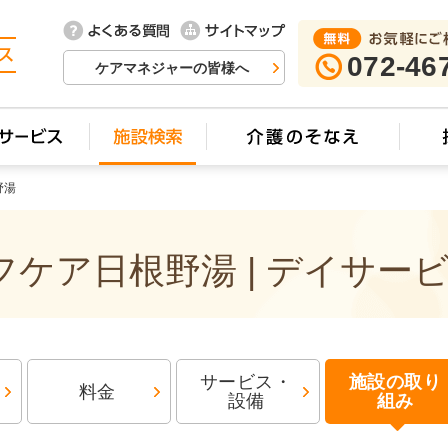
072-46
ケアマネジャーの皆様へ
野湯
ケア日根野湯 | デイサー
サービス・
施設の取り
料金
設備
組み