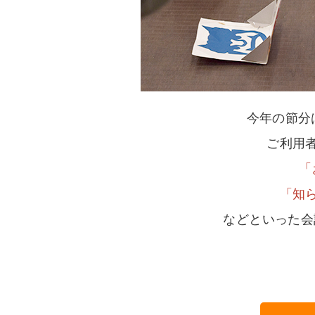
今年の節分
ご利用
「
「知
などといった会話