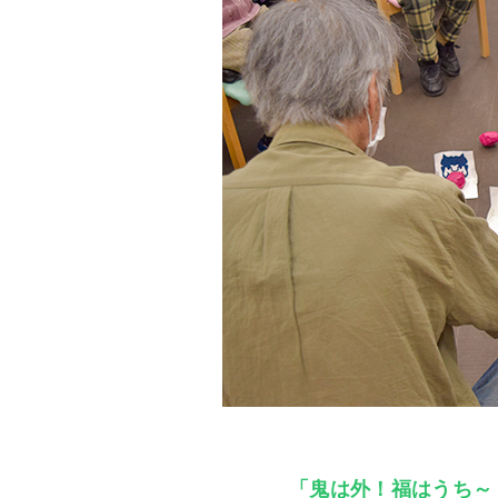
「鬼は外！福はうち～