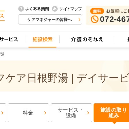
072-46
ケアマネジャーの皆様へ
野湯
ケア日根野湯 | デイサー
サービス・
施設の取り
料金
設備
組み