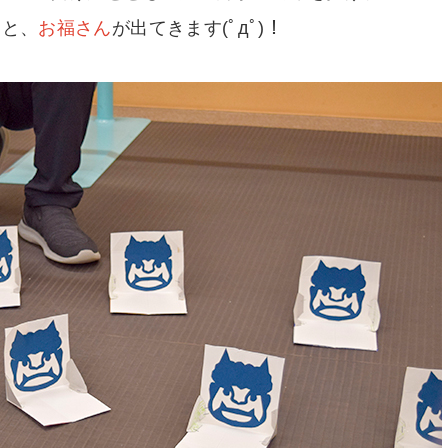
ると、
お福さん
が出てきます(ﾟдﾟ)！