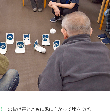
！」
の掛け声とともに鬼に向かって球を投げ、