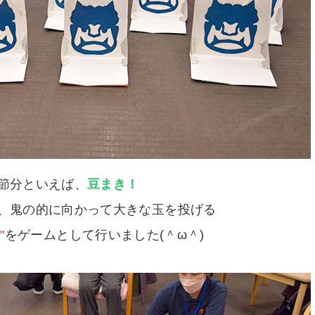
節分といえば、
豆まき！
、鬼の的に向かって大きな玉を投げる
"
をゲームとして行いました(＾ω＾)