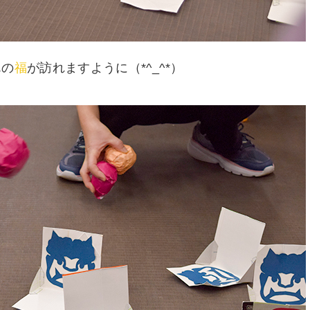
んの
福
が訪れますように（*^_^*）