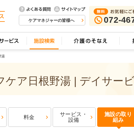
072-46
ケアマネジャーの皆様へ
野湯
ケア日根野湯 | デイサー
サービス・
施設の取り
料金
設備
組み