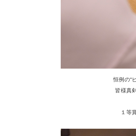
恒例の"
皆様真
１等