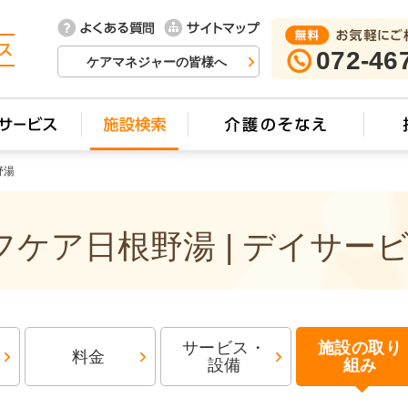
072-46
ケアマネジャーの皆様へ
野湯
ケア日根野湯 | デイサー
サービス・
施設の取り
料金
設備
組み