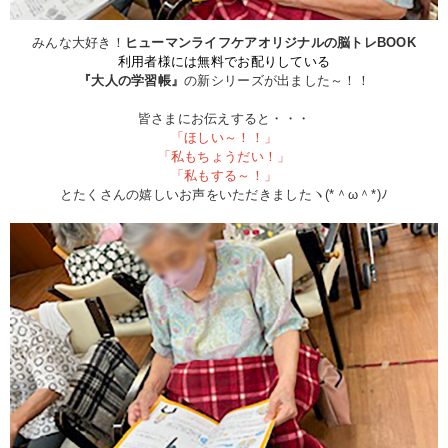
みんな大好き！
ヒューマンライフケアオリジナルの脳トレBOOK
利用者様には無料でお配りしている
『大人の学習帳』
の新シリーズが出ました～！！
皆さまにお伝えすると・・・
「ほしい～！！」
「私もちょうだい！」
「私もする～！」
とたくさんの嬉しいお声をいただきましたヽ(*＾ω＾*)ﾉ