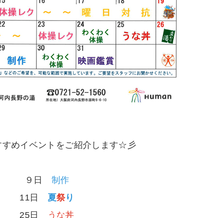
すすめイベントをご紹介します☆彡
９日
制作
11日
夏
祭
り
25日
うな丼