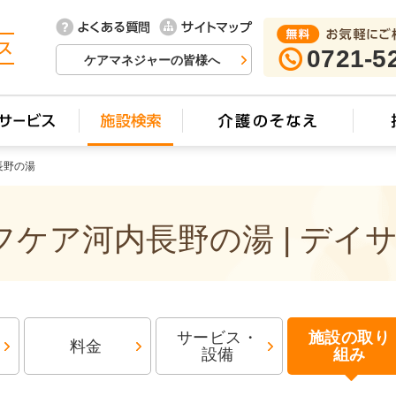
0721-5
ケアマネジャーの皆様へ
長野の湯
ケア河内長野の湯 | デイ
サービス・
施設の取り
料金
設備
組み