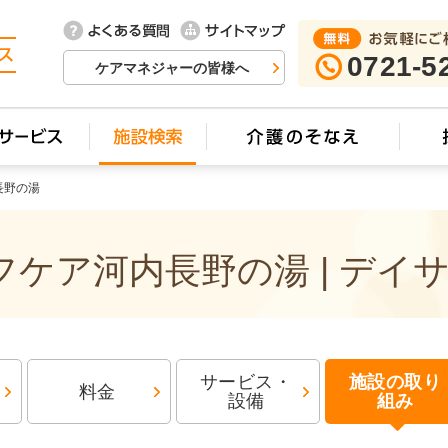
0721-5
ケアマネジャーの皆様へ
長野の湯
ケア河内長野の湯 | デイ
サービス・
施設の取り
料金
設備
組み