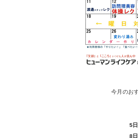
今月のお
5
8