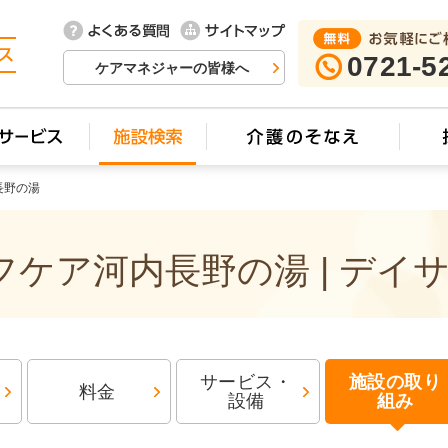
0721-5
ケアマネジャーの皆様へ
長野の湯
ケア河内長野の湯 | デイ
サービス・
施設の取り
料金
設備
組み