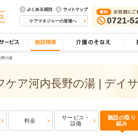
0721-5
ケアマネジャーの皆様へ
長野の湯
ケア河内長野の湯 | デイ
サービス・
施設の取り
料金
設備
組み