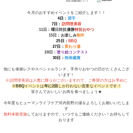
今月のおすすめイベントをご紹介します！！
4日：
習字
7日：
訪問理美容
11日：
曜日対抗優勝
特別おやつ
15日：お楽しみ
制作
25日：
BBQ
27日：
変わり湯
28日：
塗り絵コンテスト
30日：
映画鑑賞
他にも体操レクやスペシャルランチ、手作りおやつの日がたくさんござ
います！
※訪問理美容は人数に限りがございますので、ご希望の方はお早めに
※
BBQ
イベントは
年に2回
しか行わない貴重なイベントです！
皆さんでおいしいお肉を食べましょう★
今年度もヒューマンライフケア河内長野の湯をよろしくお願いいたしま
す
無料体験実施
しておりますので、いつでもご連絡ください！お待ちして
おります