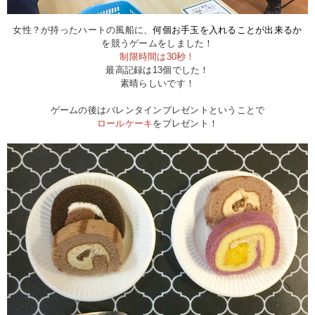
女性？が持ったハートの風船に、
何個お手玉を入れることが出来るか
を競うゲームをしました！
制限時間は30秒！
最高記録は13個でした！
素晴らしいです！
ゲームの後はバレンタインプレゼントということで
ロールケーキ
をプレゼント！